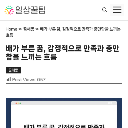
컨
텐
츠
로
Home
»
꿈해몽
»
배가 부른 꿈, 감정적으로 만족과 충만함을 느끼는
건
흐름
너
뛰
배가 부른 꿈, 감정적으로 만족과 충만
기
함을 느끼는 흐름
꿈해몽
Post Views:
657