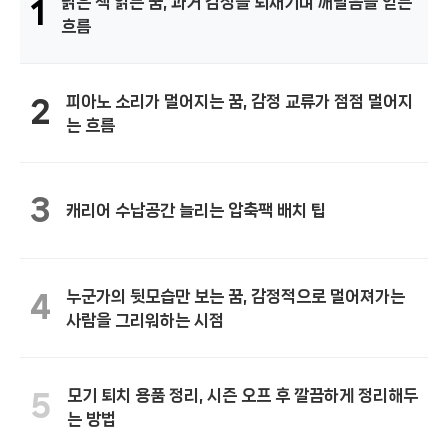
낡은 책 읽는 꿈, 과거 감정을 되새기며 깨달음을 얻는
1
흐름
피아노 소리가 멀어지는 꿈, 감정 교류가 점점 멀어지
2
는 흐름
3
캐리어 수납공간 늘리는 압축팩 배치 팁
누군가의 뒷모습만 보는 꿈, 감정적으로 멀어져가는
4
사람을 그리워하는 시점
모기 퇴치 용품 정리, 시즌 오프 후 깔끔하게 정리해두
5
는 방법