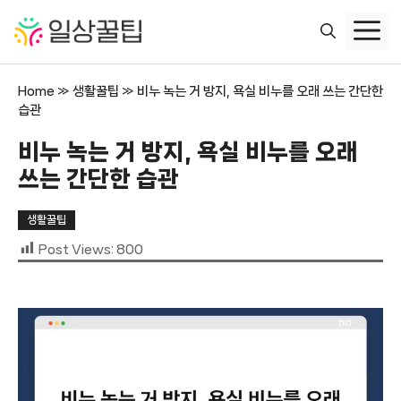
컨
텐
츠
로
Home
»
생활꿀팁
»
비누 녹는 거 방지, 욕실 비누를 오래 쓰는 간단한
건
습관
너
뛰
비누 녹는 거 방지, 욕실 비누를 오래
기
쓰는 간단한 습관
생활꿀팁
Post Views:
800