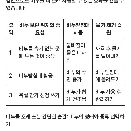
법만으로도 비누를 더 오래 사용할 수 있는 효과를 얻을 수
있습니다.
요
비누 보관 위치의 중
비누받침대
물기 제거 습
약
요성
사용
관
물빠짐이
비누를 습기 없는 곳
사용 후 물기
1
좋은 디자
에 두는 것이 중요
를 털어내기
인
비누의 수
비누받침대
2
비누받침대 활용
명 증가
에 올려두기
비누가 쉽
비누 사용 후
3
욕실 환기 신경 쓰기
게 건조됨
관리하기
비누를 오래 쓰는 간단한 습관: 비누의 형태와 종류 선택하
기