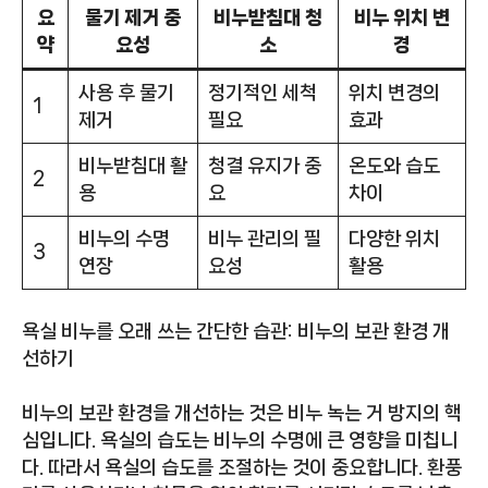
요
물기 제거 중
비누받침대 청
비누 위치 변
약
요성
소
경
사용 후 물기
정기적인 세척
위치 변경의
1
제거
필요
효과
비누받침대 활
청결 유지가 중
온도와 습도
2
용
요
차이
비누의 수명
비누 관리의 필
다양한 위치
3
연장
요성
활용
욕실 비누를 오래 쓰는 간단한 습관: 비누의 보관 환경 개
선하기
비누의 보관 환경을 개선하는 것은 비누 녹는 거 방지의 핵
심입니다. 욕실의 습도는 비누의 수명에 큰 영향을 미칩니
다. 따라서 욕실의 습도를 조절하는 것이 중요합니다. 환풍