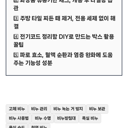
화장품 유통기한 체크, 개봉 후 라벨링 습
2️⃣
관
주방 타일 찌든 때 제거, 전용 세제 없이 해
3️⃣
결
전기코드 정리함 DIY로 만드는 박스 활용
4️⃣
꿀팁
파로 효소, 혈액 순환과 염증 완화에 도움
5️⃣
주는 기능성 성분
고체 비누
비누 관리
비누 녹는 거 방지
비누 보관
비누 사용법
비누 수명
비누받침대
욕실 비누
욕실 습도
천연 비누