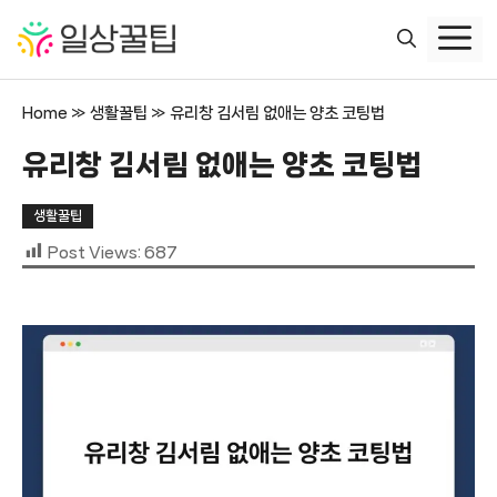
컨
텐
츠
로
Home
»
생활꿀팁
»
유리창 김서림 없애는 양초 코팅법
건
너
유리창 김서림 없애는 양초 코팅법
뛰
기
생활꿀팁
Post Views:
687