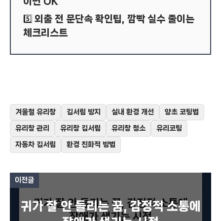
이면 OK
외출 전 문단속 확인팁, 깜빡 실수 줄이는
5️⃣
체크리스트
겨울철 유리창
김서림 방지
실내 환경 개선
양초 코팅법
유리창 관리
유리창 김서림
유리창 청소
유리코팅
자동차 김서림
환경 친화적 방법
이전글
귀가 잘 안 들리는 꿈, 감정적 소통에