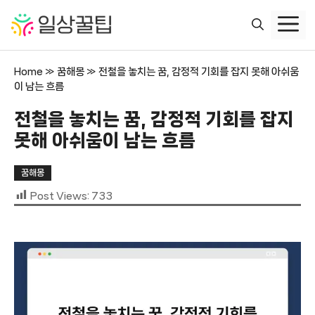
컨
텐
츠
로
Home
»
꿈해몽
»
전철을 놓치는 꿈, 감정적 기회를 잡지 못해 아쉬움
건
이 남는 흐름
너
뛰
전철을 놓치는 꿈, 감정적 기회를 잡지
기
못해 아쉬움이 남는 흐름
꿈해몽
Post Views:
733