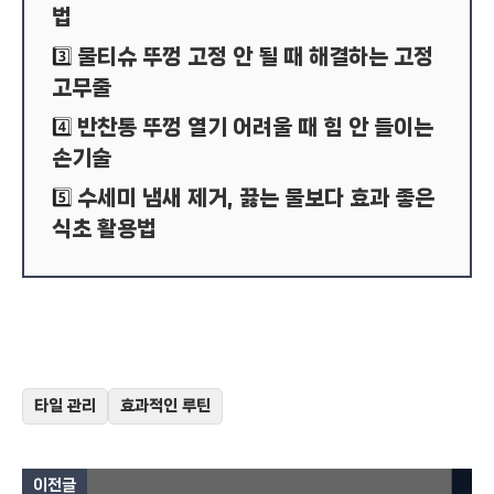
법
물티슈 뚜껑 고정 안 될 때 해결하는 고정
3️⃣
고무줄
반찬통 뚜껑 열기 어려울 때 힘 안 들이는
4️⃣
손기술
수세미 냄새 제거, 끓는 물보다 효과 좋은
5️⃣
식초 활용법
타일 관리
효과적인 루틴
이전글