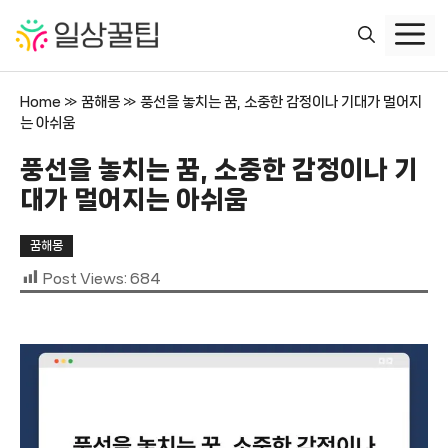
컨
텐
츠
로
Home
»
꿈해몽
»
풍선을 놓치는 꿈, 소중한 감정이나 기대가 멀어지
건
는 아쉬움
너
뛰
풍선을 놓치는 꿈, 소중한 감정이나 기
기
대가 멀어지는 아쉬움
꿈해몽
Post Views:
684