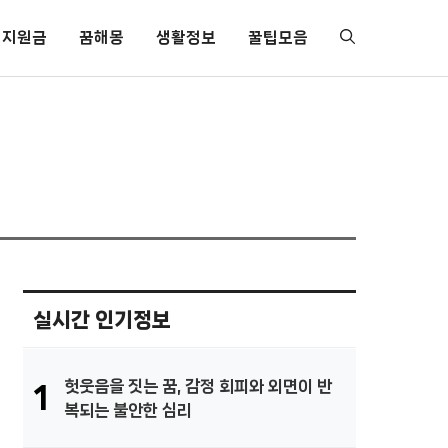
지원금
꿈해몽
생활정보
꿀팁모음
실시간 인기정보
헛웃음을 짓는 꿈, 감정 회피와 외면이 반
1
복되는 불안한 심리