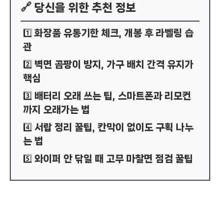
🔗 당신을 위한 추천 정보
화장품 유통기한 체크, 개봉 후 라벨링 습
1️⃣
관
벽면 곰팡이 방지, 가구 배치 간격 유지가
2️⃣
핵심
배터리 오래 쓰는 팁, 스마트폰과 리모컨
3️⃣
까지 오래가는 법
서랍 정리 꿀팁, 칸막이 없이도 구획 나누
4️⃣
는 법
와이퍼 안 닦일 때 고무 마찰면 점검 꿀팁
5️⃣