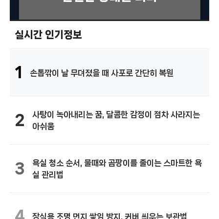
실시간 인기정보
1
손톱깎이 날 무뎌졌을 때 사포로 간단히 복원
사탕이 녹아내리는 꿈, 달콤한 감정이 점차 사라지는
2
아쉬움
욕실 청소 순서, 물때와 곰팡이를 줄이는 스마트한 욕
3
실 관리법
4
장식용 조명 먼지 쌓임 방지, 커버 씌우는 보관법