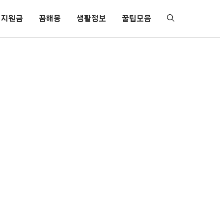
지원금
꿈해몽
생활정보
꿀팁모음