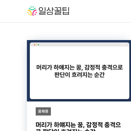
컨
텐
츠
로
건
너
뛰
기
꿈해몽
머리가 하얘지는 꿈, 감정적 충격으