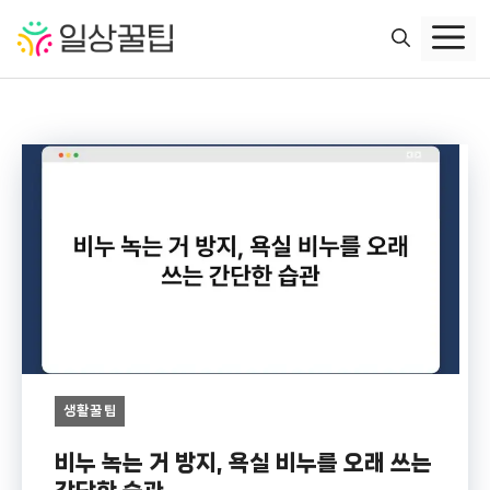
컨
텐
츠
로
건
너
뛰
기
생활꿀팁
비누 녹는 거 방지, 욕실 비누를 오래 쓰는