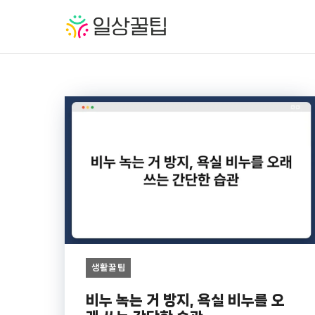
컨
텐
츠
로
건
너
뛰
기
생활꿀팁
비누 녹는 거 방지, 욕실 비누를 오