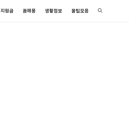
지원금
꿈해몽
생활정보
꿀팁모음