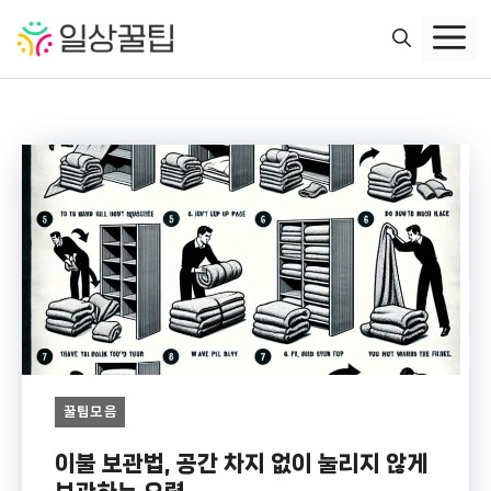
컨
텐
츠
로
건
너
뛰
기
꿀팁모음
이불 보관법, 공간 차지 없이 눌리지 않게