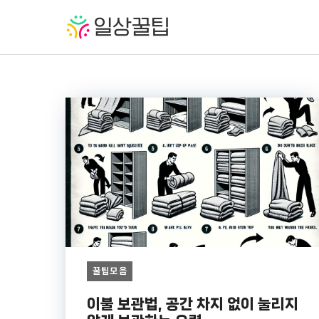
컨
텐
츠
로
건
너
뛰
기
꿀팁모음
이불 보관법, 공간 차지 없이 눌리지