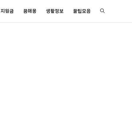
지원금
꿈해몽
생활정보
꿀팁모음